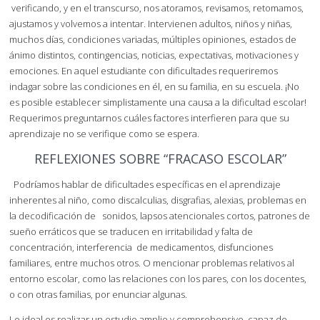
verificando, y en el transcurso, nos atoramos, revisamos, retomamos,
ajustamos y volvemos a intentar. Intervienen adultos, niños y niñas,
muchos días, condiciones variadas, múltiples opiniones, estados de
ánimo distintos, contingencias, noticias, expectativas, motivaciones y
emociones. En aquel estudiante con dificultades requeriremos
indagar sobre las condiciones en él, en su familia, en su escuela. ¡No
es posible establecer simplistamente una causa a la dificultad escolar!
Requerimos preguntarnos cuáles factores interfieren para que su
aprendizaje no se verifique como se espera.
REFLEXIONES SOBRE “FRACASO ESCOLAR”
Podríamos hablar de dificultades específicas en el aprendizaje
inherentes al niño, como discalculias, disgrafias, alexias, problemas en
la decodificación de sonidos, lapsos atencionales cortos, patrones de
sueño erráticos que se traducen en irritabilidad y falta de
concentración, interferencia de medicamentos, disfunciones
familiares, entre muchos otros. O mencionar problemas relativos al
entorno escolar, como las relaciones con los pares, con los docentes,
o con otras familias, por enunciar algunas.
Lo ideal es realizar un estudio amplio y comprehensivo, capaz de