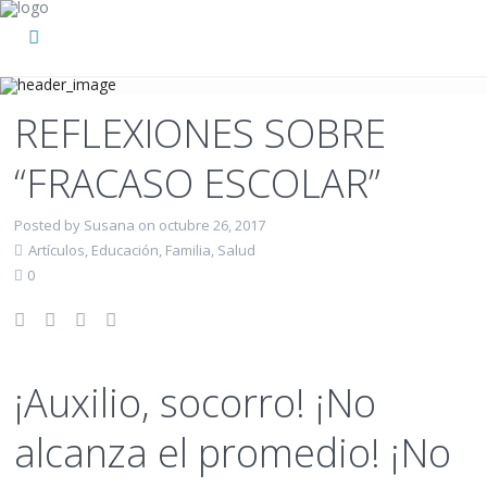
REFLEXIONES SOBRE
“FRACASO ESCOLAR”
Posted by Susana on octubre 26, 2017
Artículos
,
Educación
,
Familia
,
Salud
0
¡Auxilio, socorro! ¡No
alcanza el promedio! ¡No