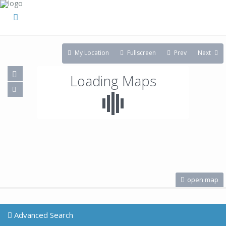
My Location
Fullscreen
Prev
Next
Loading Maps
open map
Advanced Search