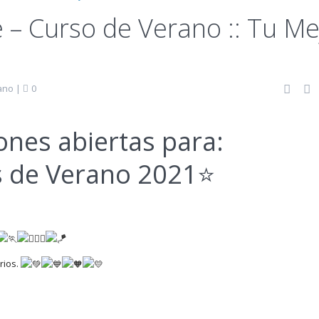
 – Curso de Verano :: Tu Me
ano
|
0
ones abiertas para:
 de Verano 2021
⭐️
rios.