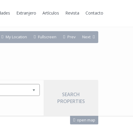
dades
Extranjero
Artículos
Revista
Contacto
My Location
Fullscreen
Prev
Next
open map