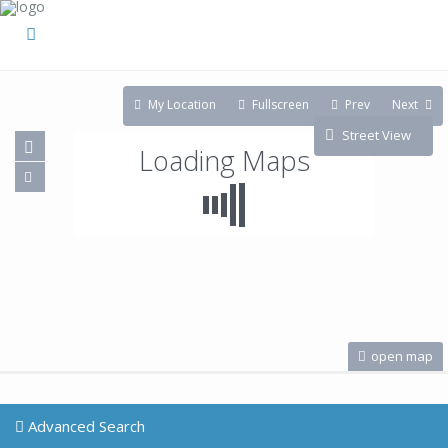
My Location
Fullscreen
Prev
Next
Street View
Loading Maps
open map
Advanced Search