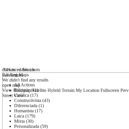
click to enable zoom
Advanced Search
Loading Maps
All Actions
We didn't find any results
All Actions
open map
Bilingüe (41)
View
Roadmap
Satellite
Hybrid
Terrain
My Location
Fullscreen
Prev
Católica (17)
Street View
Constructivista (43)
Diferenciada (1)
Humanista (17)
Laica (179)
Mixta (30)
Personalizada (59)